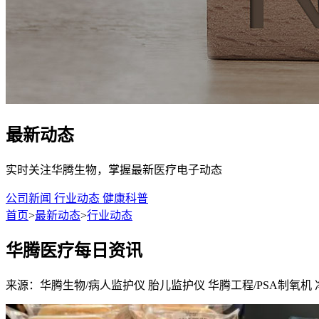
最新动态
实时关注华腾生物，掌握最新医疗电子动态
公司新闻
行业动态
健康科普
首页
>
最新动态
>
行业动态
华腾医疗每日资讯
来源：华腾生物/病人监护仪 胎儿监护仪 华腾工程/PSA制氧机