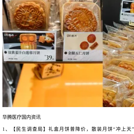
华腾医疗国内资讯
1、【民生调查局】礼盒月饼普降价，散装月饼“冲上天