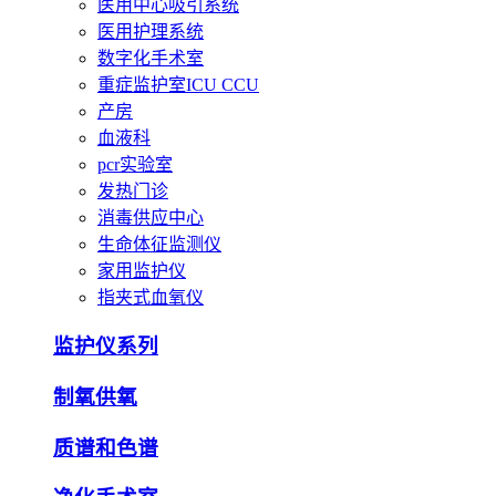
医用中心吸引系统
医用护理系统
数字化手术室
重症监护室ICU CCU
产房
血液科
pcr实验室
发热门诊
消毒供应中心
生命体征监测仪
家用监护仪
指夹式血氧仪
监护仪系列
制氧供氧
质谱和色谱