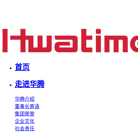
首页
走进华腾
华腾介绍
董事长寄语
集团荣誉
企业文化
社会责任