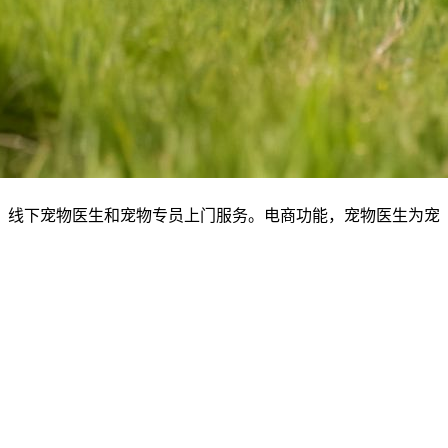
、线下宠物医生和宠物专员上门服务。电商功能，宠物医生为宠