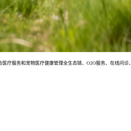
合医疗服务和宠物医疗健康管理全生态链、O2O服务、在线问诊