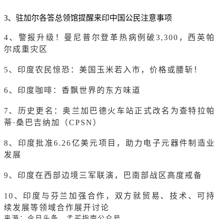
3、驻加尔各答总领馆提醒来印中国公民注意事项
4、警报升级！曼尼普尔登革热病例破3,300，西英帕
尔成重灾区
5、印度农民惊恐：美国玉米若入市，价格或腰斩！
6、印度咖啡：香飘世界的东方味道
7、历史更名：奥兰加巴德火车站正式改名为查特拉帕
蒂·桑巴吉纳加（CPSN）
8、印度批准6.26亿美元项目，助力电子元器件制造业
发展
9、印度在西部边境三军联演，巴南部战区高度戒备
10、印度与芬兰加强合作，双方就贸易、技术、可持
续发展等领域合作展开讨论
来源：今日头条、孟买指南公众号