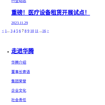
行业动态
重磅！医疗设备租赁开展试点！
2023.11.29
<
1
...
3
4
5
6
7
8
9
10
11
...
16
>
走进华腾
华腾介绍
董事长寄语
集团荣誉
企业文化
社会责任