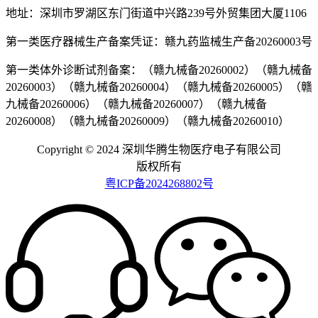
地址：深圳市罗湖区东门街道中兴路239号外贸集团大厦1106
第一类医疗器械生产备案凭证：赣九药监械生产备20260003号
第一类体外诊断试剂备案：（赣九械备20260002）（赣九械备
20260003）（赣九械备20260004）（赣九械备20260005）（赣
九械备20260006）（赣九械备20260007）（赣九械备
20260008）（赣九械备20260009）（赣九械备20260010）
Copyright © 2024 深圳华腾生物医疗电子有限公司
版权所有
粤ICP备2024268802号