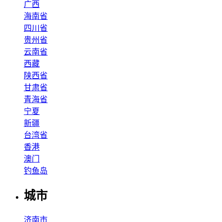
广西
海南省
四川省
贵州省
云南省
西藏
陕西省
甘肃省
青海省
宁夏
新疆
台湾省
香港
澳门
钓鱼岛
城市
济南市