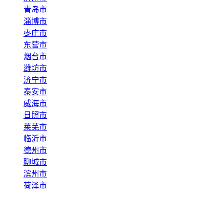
青岛市
淄博市
枣庄市
东营市
烟台市
潍坊市
济宁市
泰安市
威海市
日照市
莱芜市
临沂市
德州市
聊城市
滨州市
荷泽市