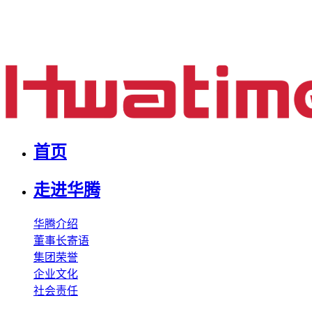
首页
走进华腾
华腾介绍
董事长寄语
集团荣誉
企业文化
社会责任