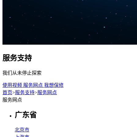
服务支持
我们从未停止探索
使用视频
服务网点
我想保修
首页
>
服务支持
>
服务网点
服务网点
广东省
北京市