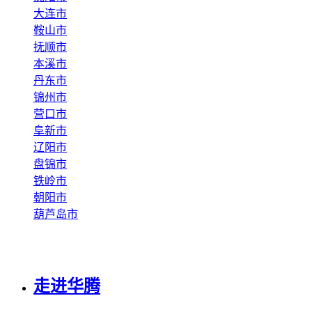
大连市
鞍山市
抚顺市
本溪市
丹东市
锦州市
营口市
阜新市
辽阳市
盘锦市
铁岭市
朝阳市
葫芦岛市
走进华腾