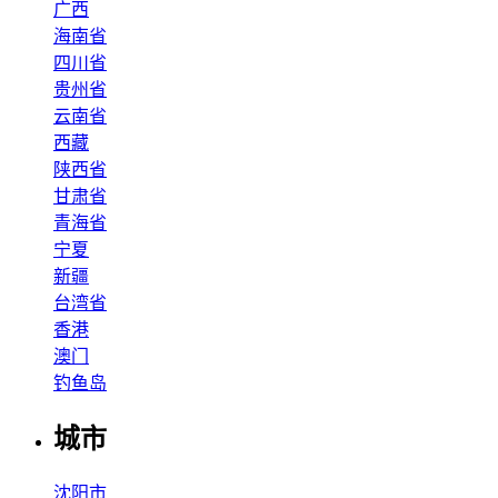
广西
海南省
四川省
贵州省
云南省
西藏
陕西省
甘肃省
青海省
宁夏
新疆
台湾省
香港
澳门
钓鱼岛
城市
沈阳市