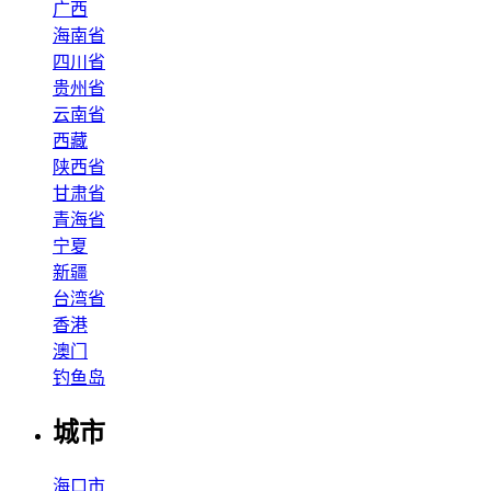
广西
海南省
四川省
贵州省
云南省
西藏
陕西省
甘肃省
青海省
宁夏
新疆
台湾省
香港
澳门
钓鱼岛
城市
海口市