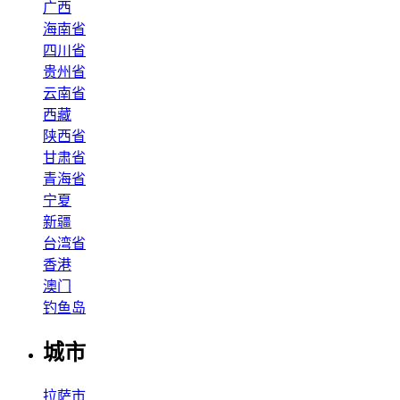
广西
海南省
四川省
贵州省
云南省
西藏
陕西省
甘肃省
青海省
宁夏
新疆
台湾省
香港
澳门
钓鱼岛
城市
拉萨市