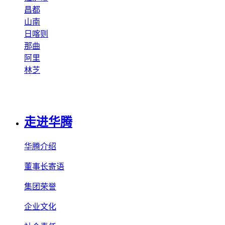
昌都
山南
日喀则
那曲
阿里
林芝
走进华腾
华腾介绍
董事长寄语
集团荣誉
企业文化