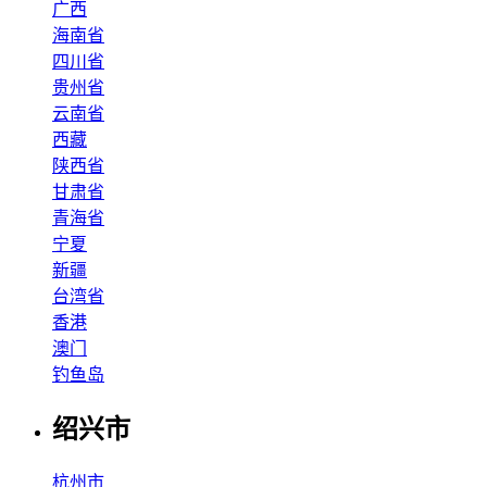
广西
海南省
四川省
贵州省
云南省
西藏
陕西省
甘肃省
青海省
宁夏
新疆
台湾省
香港
澳门
钓鱼岛
绍兴市
杭州市