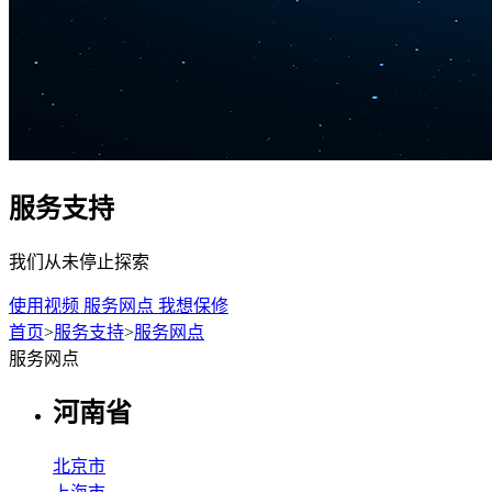
服务支持
我们从未停止探索
使用视频
服务网点
我想保修
首页
>
服务支持
>
服务网点
服务网点
河南省
北京市