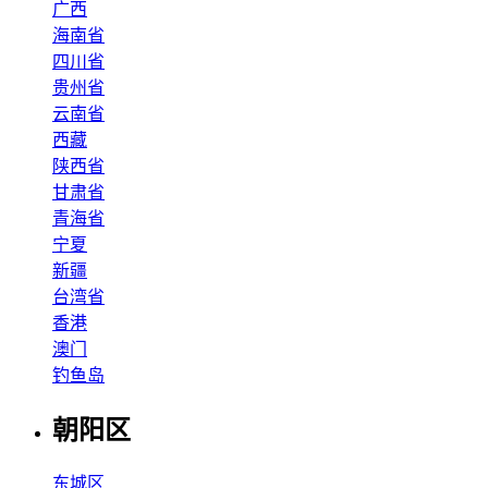
广西
海南省
四川省
贵州省
云南省
西藏
陕西省
甘肃省
青海省
宁夏
新疆
台湾省
香港
澳门
钓鱼岛
朝阳区
东城区