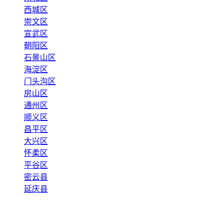
西城区
崇文区
宣武区
朝阳区
石景山区
海淀区
门头沟区
房山区
通州区
顺义区
昌平区
大兴区
怀柔区
平谷区
密云县
延庆县