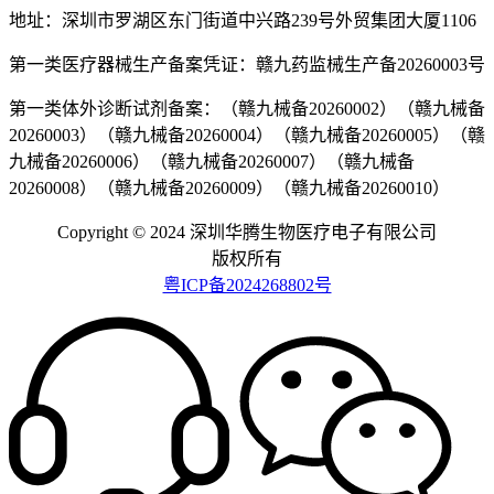
地址：深圳市罗湖区东门街道中兴路239号外贸集团大厦1106
第一类医疗器械生产备案凭证：赣九药监械生产备20260003号
第一类体外诊断试剂备案：（赣九械备20260002）（赣九械备
20260003）（赣九械备20260004）（赣九械备20260005）（赣
九械备20260006）（赣九械备20260007）（赣九械备
20260008）（赣九械备20260009）（赣九械备20260010）
Copyright © 2024 深圳华腾生物医疗电子有限公司
版权所有
粤ICP备2024268802号